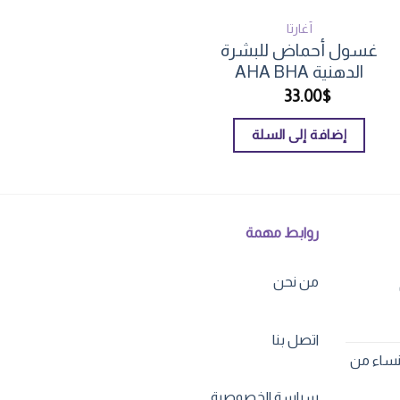
أغارتا
أغارتا
غسول أحماض للبشرة
صابونة العناية بالبش
الدهنية AHA BHA
الدهنية من Agarta
13.00
$
33.00
$
إضافة إلى السلة
إضافة إلى السلة
روابط مهمة
من نحن
عر
لي
اتصل بنا
نساء من
114
سياسة الخصوصية