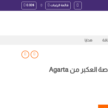
قائمة الرغبات
$
0.00
اقة
هدايا
لعكبر من Agarta
Aga