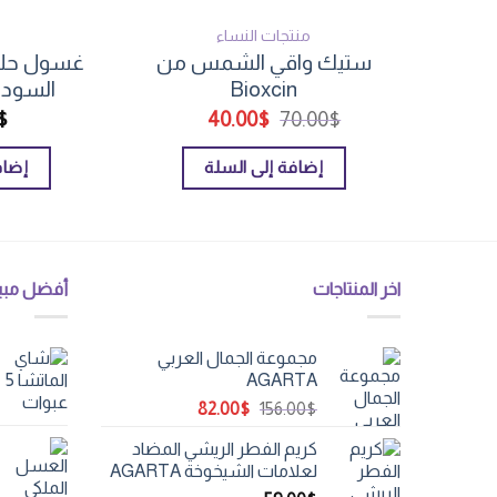
منتجات النساء
ستيك واقي الشمس من
غسول حليب
Bioxcin
السوداء م
السعر
السعر
$
40.00
$
70.00
$
الأصلي
الحالي
هو:
هو:
إضافة إلى السلة
إضاف
40.00$.
70.00$.
اخر المنتاجات
أفضل مبي
مجموعة الجمال العربي
AGARTA
السعر
السعر
82.00
$
156.00
$
الأصلي
الحالي
كريم الفطر الريشي المضاد
هو:
هو:
لعلامات الشيخوخة AGARTA
82.00$.
156.00$.