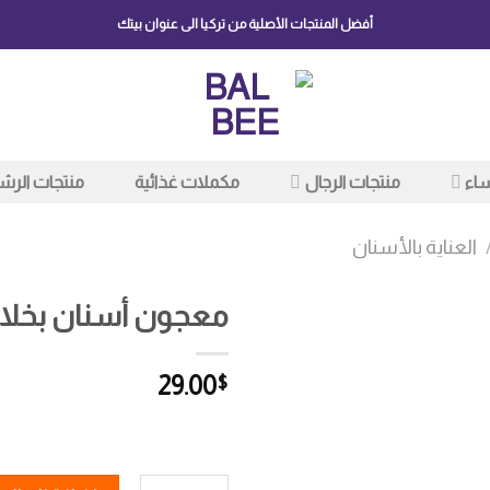
أفضل المنتجات الأصلية من تركيا الى عنوان بيتك
ساء
منتجات الرجال
مكملات غذائية
منتجات الرش
العناية بالأسنان
معجون أسنان بخلاصة ا
29.00
$
Add to
wishlist
كمية معجون أسنان بخلاصة العكبر من rta