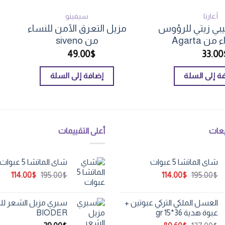
أغارتا
سيفينو
ي زيتي للرؤوس
مزيل التعرق الآمن للنساء
ن Agarta
من siveno
49.00
$
33.00
ة إلى السلة
إضافة إلى السلة
عات
أعلى التقييمات
شاي الماتشا 5 عبوات
شاي الماتشا 5 عبوات
السعر
السعر
السعر
الس
114.00
$
195.00
$
114.00
$
195.00
$
الأصلي
الحالي
الأصلي
الحا
هو:
هو:
هو:
هو:
العسل الملكي التركي عبوتين +
سبري مزيل الشعر لل
.00$.
195.00$.
114.00$.
195.00$.
عبوة هدية 36*15 gr
BIODER