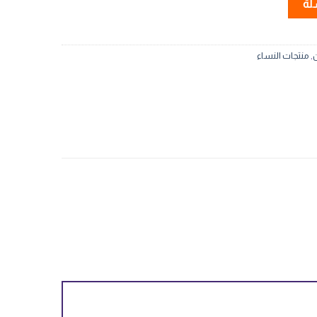
لة
ن
,
منتجات النساء