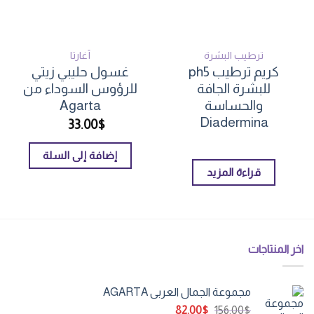
ترطيب البشرة
أغارتا
كريم ترطيب ph5
غسول حليبي زيتي
للبشرة الجافة
للرؤوس السوداء من
والحساسة
Agarta
Diadermina
33.00
$
إضافة إلى السلة
قراءة المزيد
اخر المنتاجات
مجموعة الجمال العربي AGARTA
السعر
السعر
82.00
$
156.00
$