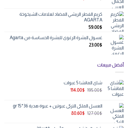
الأصلي
الحالي
هو:
هو:
كريم الفطر الريشي المضاد لعلامات الشيخوخة
82.00$.
156.00$.
AGARTA
59.00
$
غسول البشرة الرغوي للبشرة الحساسة من Agarta
23.00
$
أفضل مبيعات
شاي الماتشا 5 عبوات
السعر
السعر
114.00
$
195.00
$
الأصلي
الحالي
هو:
هو:
العسل الملكي التركي عبوتين + عبوة هدية 36*15 gr
114.00$.
195.00$.
السعر
السعر
80.60
$
127.00
$
الأصلي
الحالي
هو:
هو: