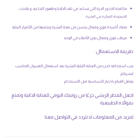
مكافحة الجذور الحرة التي تساعد في تلف الخلايا وظهور التجاعيد وعلا
مات
الشيخوخة المبكرة في البشرة
مضاد أكسدة قوي وفعال يحسن من صحة البشرة ويحميها من الأضرار البيئية
مرطب قوي وفعال يعزز الأمتلاء في الوجه
طريقة الاستعماال :
يجب استخدامه كجزء من العناية الليلية للبشرة بعد استعمال الغسول المناسب
لبشرتكم
يفضل القيام باختبار الحساسية قبل الاستخدام
اجعل الفطر الريشي جزءًا من روتينك اليومي للعناية الذاتية وتمتع
بفوائده الطبيعية
لمزيد من المعلومات لا تتردد في التواصل معنا