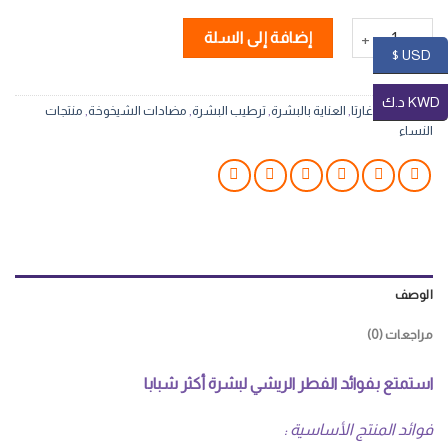
كمية كريم الفطر الريشي المضاد لعلامات الشيخوخة AGARTA
إضافة إلى السلة
USD $
KWD د.ك
التصنيفات:
أغارتا
,
العناية بالبشرة
,
ترطيب البشرة
,
مضادات الشيخوخة
,
منتجات
النساء
الوصف
مراجعات (0)
استمتع بفوائد الفطر الريشي لبشرة أكثر شبابا
فوائد المنتج الأساسية :