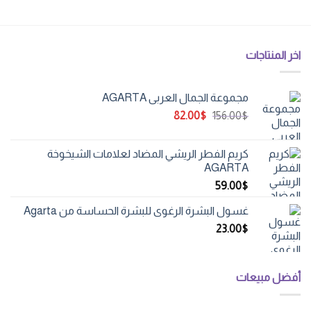
اخر المنتاجات
مجموعة الجمال العربي AGARTA
السعر
السعر
82.00
$
156.00
$
الأصلي
الحالي
هو:
هو:
كريم الفطر الريشي المضاد لعلامات الشيخوخة
82.00$.
156.00$.
AGARTA
59.00
$
غسول البشرة الرغوي للبشرة الحساسة من Agarta
23.00
$
أفضل مبيعات