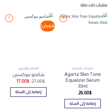
منتجات ذات صلة
تخفيض!
Add to
Add to
wishlist
wishlist
منتجات النساء
العناية بالشعر
Agarta Skin Tone
شامبو بيوكسين
Equalizer Serum
السعر
السعر
17.00
$
27.00
$
الأصلي
الحالي
30ml
هو:
هو:
إضافة إلى السلة
26.00
$
17.00$.
27.00$.
إضافة إلى السلة