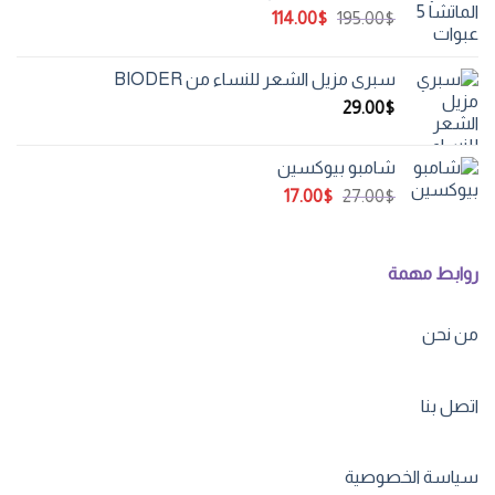
السعر
السعر
114.00
$
195.00
$
الأصلي
الحالي
هو:
هو:
سبري مزيل الشعر للنساء من BIODER
114.00$.
195.00$.
29.00
$
شامبو بيوكسين
السعر
السعر
17.00
$
27.00
$
الأصلي
الحالي
هو:
هو:
17.00$.
27.00$.
روابط مهمة
من نحن
اتصل بنا
سياسة الخصوصية