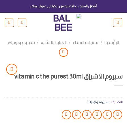
Ski
أفضل المنتجات الأصلية من تركيا الى عنوان بيتك
t
conten
الرئيسية
/
منتجات النساء
/
العناية بالبشرة
/
سيروم وتونيك
سيروم الاشراق vitamin c the purest 30ml
Add to
wishlist
التصنيف:
سيروم وتونيك