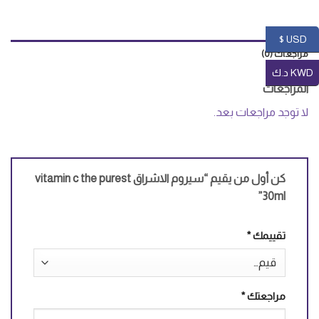
USD $
مراجعات (0)
KWD د.ك
المراجعات
لا توجد مراجعات بعد.
كن أول من يقيم “سيروم الاشراق vitamin c the purest
30ml”
تقييمك
*
مراجعتك
*