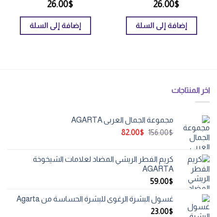
26.00
$
26.00
$
إضافة إلى السلة
إضافة إلى السلة
اخر المنتاجات
مجموعة الجمال العربي AGARTA
السعر
السعر
82.00
$
156.00
$
الأصلي
الحالي
هو:
هو:
كريم الفطر الريشي المضاد لعلامات الشيخوخة
82.00$.
156.00$.
AGARTA
59.00
$
غسول البشرة الرغوي للبشرة الحساسة من Agarta
23.00
$