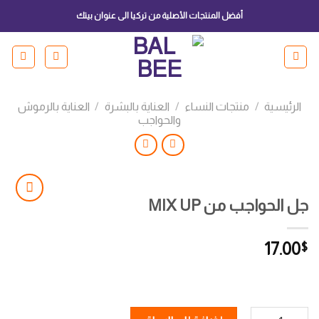
Ski
أفضل المنتجات الأصلية من تركيا الى عنوان بيتك
t
conten
الرئيسية
/
منتجات النساء
/
العناية بالبشرة
/
العناية بالرموش
والحواجب
جل الحواجب من MIX UP
Add to
17.00
$
wishlist
كمية جل الحواجب من MIX UP