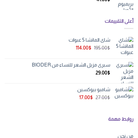
أعلى التقييمات
شاي الماتشا 5 عبوات
السعر
السعر
114.00
$
195.00
$
الأصلي
الحالي
هو:
هو:
سبري مزيل الشعر للنساء من BIODER
114.00$.
195.00$.
29.00
$
شامبو بيوكسين
السعر
السعر
17.00
$
27.00
$
الأصلي
الحالي
هو:
هو:
17.00$.
27.00$.
روابط مهمة
من نحن