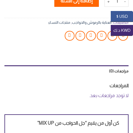
إضافة إلى السلة
USD $
التصنيفات:
العناية بالرموش والحواجب
,
منتجات النساء
KWD د.ك
مراجعات (0)
المراجعات
لا توجد مراجعات بعد.
كن أول من يقيم “جل الحواجب من MIX UP”