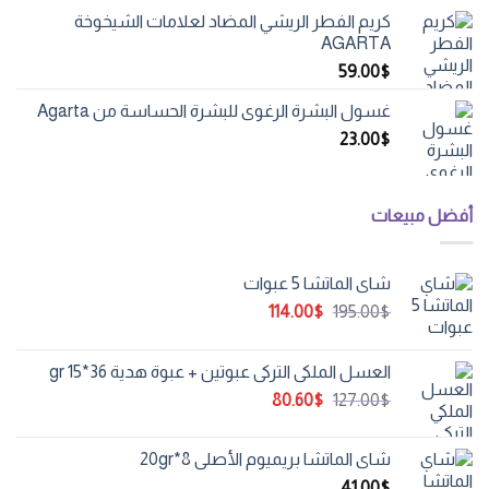
هو:
هو:
كريم الفطر الريشي المضاد لعلامات الشيخوخة
82.00$.
156.00$.
AGARTA
59.00
$
غسول البشرة الرغوي للبشرة الحساسة من Agarta
23.00
$
أفضل مبيعات
شاي الماتشا 5 عبوات
السعر
السعر
114.00
$
195.00
$
الأصلي
الحالي
هو:
هو:
العسل الملكي التركي عبوتين + عبوة هدية 36*15 gr
114.00$.
195.00$.
السعر
السعر
80.60
$
127.00
$
الأصلي
الحالي
هو:
هو:
شاي الماتشا بريميوم الأصلي 8*20gr
80.60$.
127.00$.
41.00
$