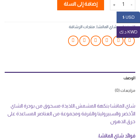
كمية الباقة التوفيرية 3 عبوات شاي الماتشا بنكهة المشمش 60 ظرف
إضافة إلى السلة
USD $
التصنيفات:
شاي الماتشا
,
منتجات الرشاقة
KWD د.ك
الوصف
مراجعات (0)
شاي الماتشا بنكهة المشمش اللذيذة مسحوق من بودرة الشاي
الأخضر والسبيرولينا والقرفة ومجموعة من العناصر المساعدة على
حرق الدهون
فوائد شاي الماتشا: