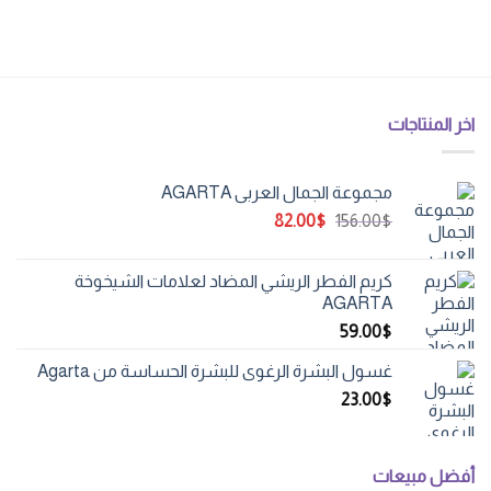
اخر المنتاجات
مجموعة الجمال العربي AGARTA
السعر
السعر
82.00
$
156.00
$
الأصلي
الحالي
هو:
هو:
كريم الفطر الريشي المضاد لعلامات الشيخوخة
82.00$.
156.00$.
AGARTA
59.00
$
غسول البشرة الرغوي للبشرة الحساسة من Agarta
23.00
$
أفضل مبيعات