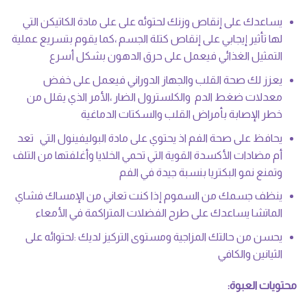
يساعدك على إنقاص وزنك لحتوئه على على مادة الكاتيكن التي
لها تأثير إيجابي على إنقاص كتلة الجسم ،كما يقوم بتسريع عملية
التمثيل الغذائي فيعمل على حرق الدهون بشكل أسرع
يعزز لك صحة القلب والجهاز الدوراني فيعمل على خفض
معدلات ضغط الدم والكلسترول الضار ،الأمر الذي يقلل من
خطر الإصابة بأمراض القلب والسكتات الدماغية
يحافظ على صحة الفم اذ يحتوي على مادة البوليفينول التي تعد
أم مضادات الأكسدة القوية التي تحمي الخلايا وأغلفتها من التلف
وتمنع نمو البكتريا بنسبة جيدة في الفم
ينظف جسمك من السموم إذا كنت تعاني من الإمساك فشاي
الماتشا يساعدك على طرح الفضلات المتراكمة في الأمعاء
يحسن من حالتك المزاجية ومستوى التركيز لديك :لحتوائه على
الثيانين والكافي
محتويات العبوة: